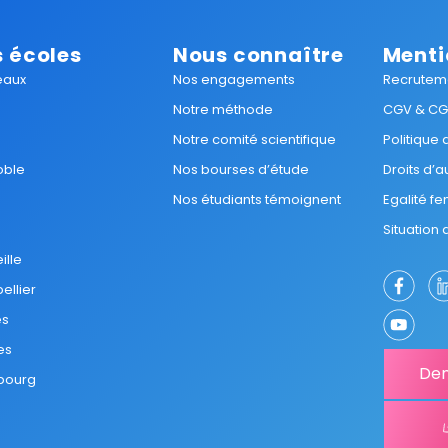
 écoles
Nous connaître
Menti
eaux
Nos engagements
Recrutem
Notre méthode
CGV & C
Notre comité scientifique
Politique
oble
Nos bourses d’étude
Droits d’a
Nos étudiants témoignent
Egalité 
Situation
ille
ellier
es
es
Dem
bourg