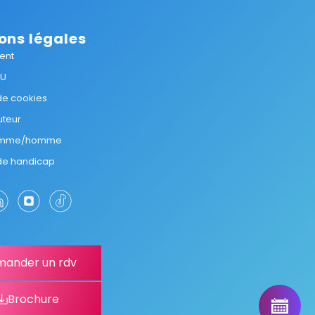
ons légales
ent
GU
 de cookies
uteur
femme/homme
 de handicap
ander un rdv
Brochure