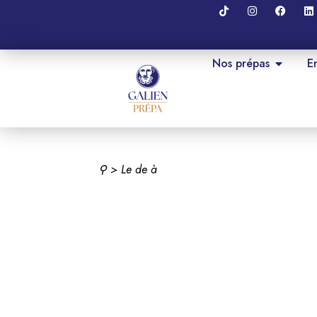
Nos prépas
E
⚲
> Le
de
à