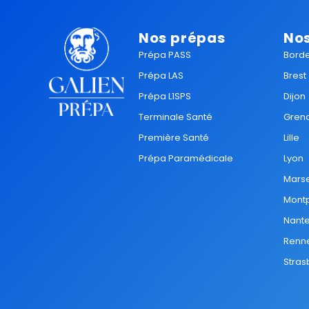
Nos prépas
Nos
Prépa PASS
Bord
Prépa LAS
Brest
Prépa L1SPS
Dijon
Terminale Santé
Gren
Première Santé
Lille
Prépa Paramédicale
Lyon
Marse
Montp
Nant
Renn
Stras