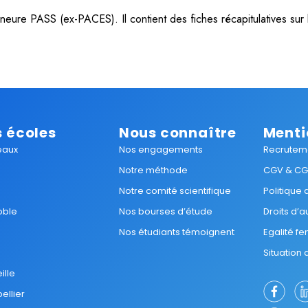
eure PASS (ex-PACES). Il contient des fiches récapitulatives sur 
 écoles
Nous connaître
Menti
eaux
Nos engagements
Recrutem
Notre méthode
CGV & C
Notre comité scientifique
Politique
oble
Nos bourses d’étude
Droits d’a
Nos étudiants témoignent
Egalité 
Situation
ille
ellier