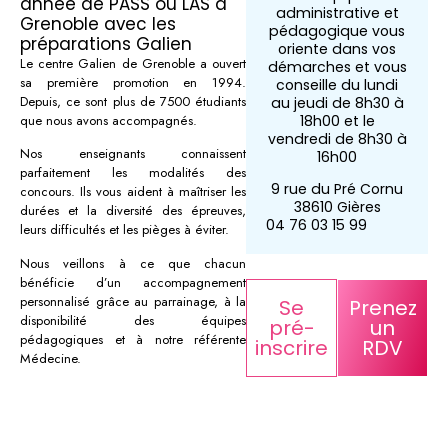
année de PASS ou LAS à
administrative et
Grenoble avec les
pédagogique vous
préparations Galien
oriente dans vos
Le centre Galien de Grenoble a ouvert
démarches et vous
sa première promotion en 1994.
conseille du lundi
Depuis, ce sont plus de 7500 étudiants
au jeudi de 8h30 à
que nous avons accompagnés.
18h00 et le
vendredi de 8h30 à
Nos enseignants connaissent
16h00
parfaitement les modalités des
9 rue du Pré Cornu
concours. Ils vous aident à maîtriser les
38610 Gières
durées et la diversité des épreuves,
04 76 03 15 99
leurs difficultés et les pièges à éviter.
Nous veillons à ce que chacun
bénéficie d’un accompagnement
personnalisé grâce au parrainage, à la
Se
Prenez
disponibilité des équipes
pré-
un
pédagogiques et à notre référente
inscrire
RDV
Médecine.