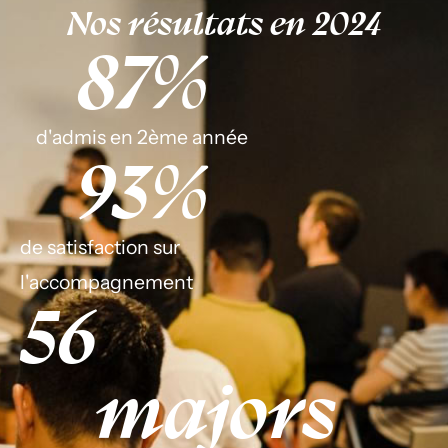
Nos résultats en 2024
87
%
d'admis en 2ème année
93
%
de satisfaction sur
l'accompagnement
56
majors