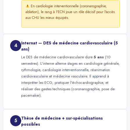
En cardiologie interventionnelle (coronarographie,
ablation), le rang à l'ECN joue un rôle décisif pour l'accès
aux CHU les mieux équipés.
Internat — DES de médecine cardiovasculaire (5
4
ans)
Le DES de médecine cardiovasculaire dure
5 ans
(10
semestres). L'interne alterne stages en cardiologie générale,
rythmologie, cardiologie interventionnelle, réanimation
cardiovasculaire et médecine vasculaire. Il apprend à
interpréter les ECG, pratiquer l'échocardiographie, et
réaliser des gestes techniques (coronarographie, pose de
pacemaker).
Thèse de médecine + sur-spécialisations
5
possibles