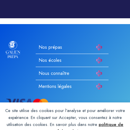
Nos prépas
Nos écoles
Nous connaître
Mentions légales
Ce site utilise des cookies pour l’analyse et pour améliorer votre
expérience. En cliquant sur Accepter, vous consentez à notre
utilisation des cookies. En savoir plus dans notre
politique de
Galien Prépa est un établissement d’enseignement privé hors