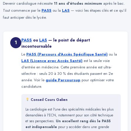
Devenir cardiologue nécessite
11 ans d’études minimum
après le bac.
Tout commence par le
PASS
ou la
LAS
— voici les étapes clés et ce qu’il
faut anticiper dès le lycée.
PASS
ou
LAS
— le point de départ
1
incontournable
Le
PASS (Parcours d'Accès Spécifique Santé)
ou la
LAS (Licence avec Accès Santé)
est la seule voie
d'entrée en médecine. Cette première année est ultra-
sélective : seuls 20 à 30 % des étudiants passent en 2e
année. Voir le
guide Parcoursup
pour optimiser votre
candidature.
Conseil Cours Galien
La cardiologie est l'une des spécialités médicales les plus
demandées à l'ECN, notamment pour son côté technique
et ses perspectives.
Un excellent rang dès le PASS
est indispensable
pour y accéder dans une grande