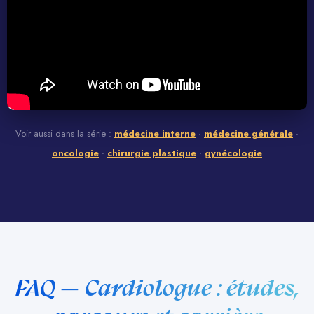
Voir aussi dans la série :
médecine interne
·
médecine générale
·
oncologie
·
chirurgie plastique
·
gynécologie
FAQ — Cardiologue : études,