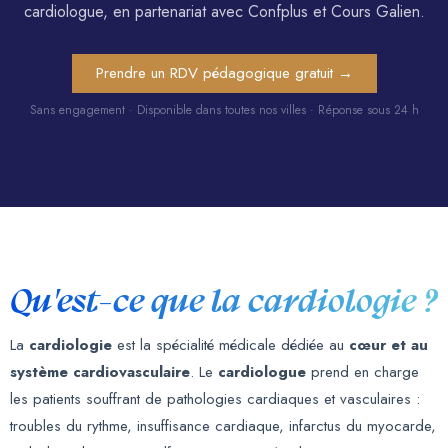
cardiologue, en partenariat avec Confplus et Cours Galien.
Prendre un RDV pédagogique gratuit →
Sans engagement · Disponible dans toutes nos villes · Réponse sous 24 h
Qu'est-ce que la cardiologie ?
La
cardiologie
est la spécialité médicale dédiée au
cœur et au
système cardiovasculaire
. Le
cardiologue
prend en charge
les patients souffrant de pathologies cardiaques et vasculaires :
troubles du rythme, insuffisance cardiaque, infarctus du myocarde,