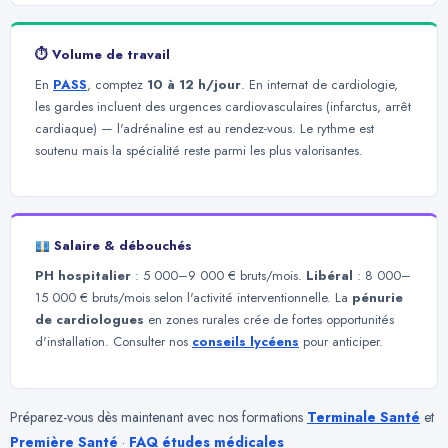
⏱ Volume de travail
En
PASS
, comptez
10 à 12 h/jour
. En internat de cardiologie,
les gardes incluent des urgences cardiovasculaires (infarctus, arrêt
cardiaque) — l'adrénaline est au rendez-vous. Le rythme est
soutenu mais la spécialité reste parmi les plus valorisantes.
Salaire & débouchés
PH hospitalier
: 5 000–9 000 € bruts/mois.
Libéral
: 8 000–
15 000 € bruts/mois selon l'activité interventionnelle. La
pénurie
de cardiologues
en zones rurales crée de fortes opportunités
d'installation. Consulter nos
conseils lycéens
pour anticiper.
Préparez-vous dès maintenant avec nos formations
Terminale Santé
et
Première Santé
·
FAQ études médicales