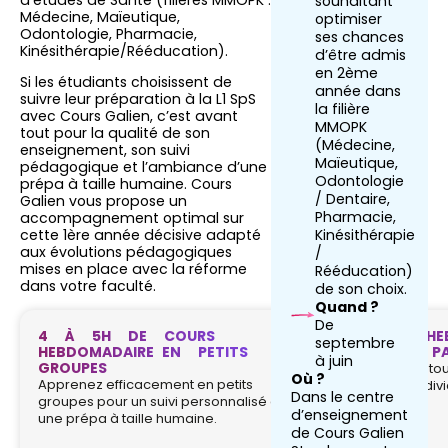
d’études de Santé (filières MMOPK :
souhaitant
Médecine, Maïeutique,
optimiser
Odontologie, Pharmacie,
ses chances
Kinésithérapie/Rééducation).
d’être admis
en 2ème
Si les étudiants choisissent de
année dans
suivre leur préparation à la L1 SpS
la filière
avec Cours Galien, c’est avant
MMOPK
tout pour la qualité de son
(Médecine,
enseignement, son suivi
Maïeutique,
pédagogique et l’ambiance d’une
Odontologie
prépa à taille humaine. Cours
/ Dentaire,
Galien vous propose un
Pharmacie,
accompagnement optimal sur
Kinésithérapie
cette 1ère année décisive adapté
aux évolutions pédagogiques
/
mises en place avec la réforme
Rééducation)
dans votre faculté.
de son choix.
Quand ?
De
4 À 5H DE COURS
1 COLLE HE
septembre
HEBDOMADAIRE EN PETITS
CORRIGÉE PA
à juin
GROUPES
Profitez de reto
Où ?
Apprenez efficacement en petits
correction indi
Dans le centre
groupes pour un suivi personnalisé dans
semaine.
d’enseignement
une prépa à taille humaine.
de Cours Galien