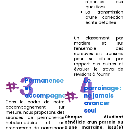
réponses aux
questions
La transmission
d’une correction
écrite détaillée
Un classement par
matière et sur
l’ensemble des
épreuves est transmis
pour se situer par
rapport aux autres et
évaluer le travail de
révisions à fournir.
Permanence
Le
et
parrainage :
accompagnement
ne jamais
Dans le cadre de notre
avancer
accompagnement sur
seul
mesure, nous proposons des
Chaque étudiant
séances de permanence
bénéficie d’un parrain ou
hebdomadaire et un
d’une marraine, issu(e)
programme de parrainage