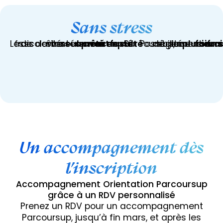
Sans stress
Les
frais
de
scolarité
devront
être
versés
seulement
après
avoir
été
accepté
en
faculté
via
Parcoursup,
Possibilité
de
règlement
en
une
ou
plusieur
fois
sans
frai
Un accompagnement dès
l’inscription
Accompagnement Orientation Parcoursup
grâce à un RDV personnalisé
Prenez un RDV pour un accompagnement
Parcoursup, jusqu’à fin mars, et après les