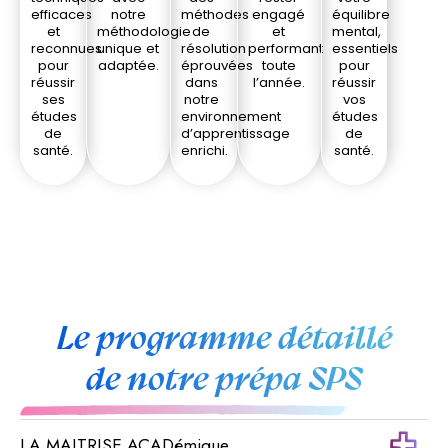
efficaces
notre
méthodes
engagé
équilibre
et
méthodologie
de
et
mental,
reconnues
unique et
résolution
performant
essentiels
pour
adaptée.
éprouvées
toute
pour
réussir
dans
l’année.
réussir
ses
notre
vos
études
environnement
études
de
d’apprentissage
de
santé.
enrichi.
santé.
Le programme détaillé
de notre prépa SPS
LA MAITRISE ACADémique