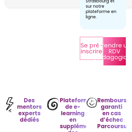
Strasbourg et
sur notre
plateforme en
ligne.
Se pré-
Prendre un
inscrire
RDV
pédagogiqu
Des
Plateforme
Rembourse
mentors
de e-
garanti
experts
learning
en cas
dédiés
en
d’échec
supplément
Parcoursup