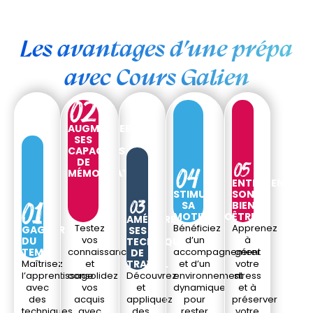
Les avantages d’une prépa
avec Cours Galien
AUGMENTER
SES
CAPACITÉS
DE
MÉMORISATION
ENTRETENIR
STIMULER
SON
SA
BIEN-
MOTIVATION
ÊTRE
AMÉLIORER
Testez
Bénéficiez
Apprenez
GAGNER
SES
vos
d’un
à
DU
TECHNIQUES
TEMPS
connaissances
accompagnement
gérer
DE
Maîtrisez
et
TRAVAIL
et d’un
votre
l’apprentissage
consolidez
Découvrez
environnement
stress
avec
vos
et
dynamique
et à
des
acquis
appliquez
pour
préserver
techniques
avec
des
rester
votre