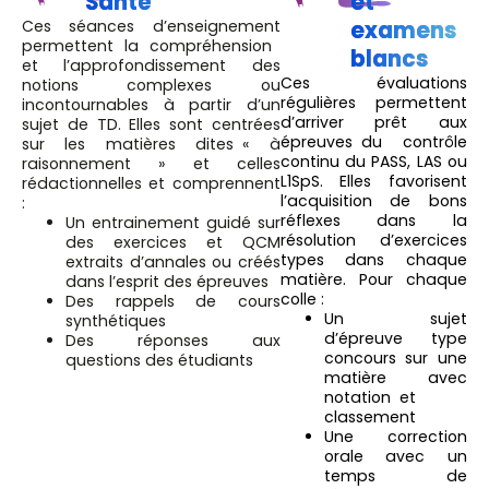
Santé
et
Ces séances d’enseignement
examens
permettent la compréhension
blancs
et l’approfondissement des
Ces évaluations
notions complexes ou
régulières permettent
incontournables à partir d’un
d’arriver prêt aux
sujet de TD. Elles sont centrées
épreuves du contrôle
sur les matières dites « à
continu du PASS, LAS ou
raisonnement » et celles
L1SpS. Elles favorisent
rédactionnelles et comprennent
l’acquisition de bons
:
réflexes dans la
Un entrainement guidé sur
résolution d’exercices
des exercices et QCM
types dans chaque
extraits d’annales ou créés
matière. Pour chaque
dans l’esprit des épreuves
colle :
Des rappels de cours
Un sujet
synthétiques
d’épreuve type
Des réponses aux
concours sur une
questions des étudiants
matière avec
notation et
classement
Une correction
orale avec un
temps de