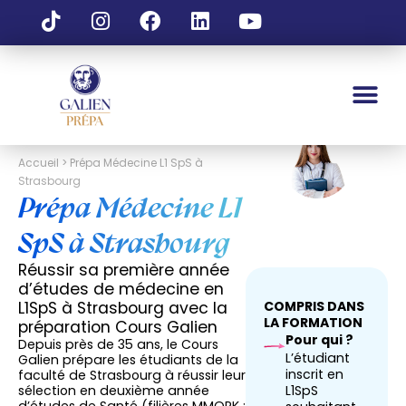
Accueil > Prépa Médecine L1 SpS à
Strasbourg
Prépa Médecine L1
SpS à Strasbourg
Réussir sa première année
d’études de médecine en
L1SpS à Strasbourg avec la
COMPRIS DANS
LA FORMATION
préparation Cours Galien
Pour qui ?
Depuis près de 35 ans, le Cours
L’étudiant
Galien prépare les étudiants de la
inscrit en
faculté de Strasbourg à réussir leur
sélection en deuxième année
L1SpS