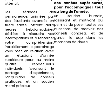
des années supérieures,
attentif.
pour l’accompagner tout
au long de l’année.
Les séances de
Un soutien humain,
permanence, animées par
rassurant et motivant qui
des étudiants avancés en
permet de poser toutes ses
filière santé, offrent deux
questions, de recevoir des
heures hebdomadaires
conseils concrets, et de
dédiées à résoudre vos
garder le cap dans les
interrogations et à renforcer
moments de doute.
votre compréhension.
Parallèlement, le parrainage
vous met en relation avec
un étudiant d’année
supérieure pour au moins
quatre rendez-vous
individuels, favorisant le
partage d’expériences,
l’acquisition de conseils
pratiques, et un soutien
moral précieux.