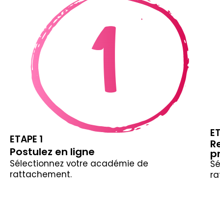
E
ETAPE 1
R
Postulez en ligne
p
Sélectionnez votre académie de
Sé
rattachement.
ra