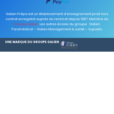
Galien Prépa est un établissement d’enseignement privé hors
contrat enregistré auprès du rectorat depuis 1987. Membre du
Groupe Galien
. Les autres écoles du groupe :
Galien
Paramédical
–
Galien Management & santé
–
Supveto
.
UNE MARQUE DU GROUPE GALIEN