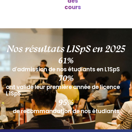
des
cours
Nos résultats L1SpS en 2025
61
%
d'admission de nos étudiants en L1SpS
70
%
ont validé leur première année de licence
L1SpS
95
%
de recommandation de nos étudiants