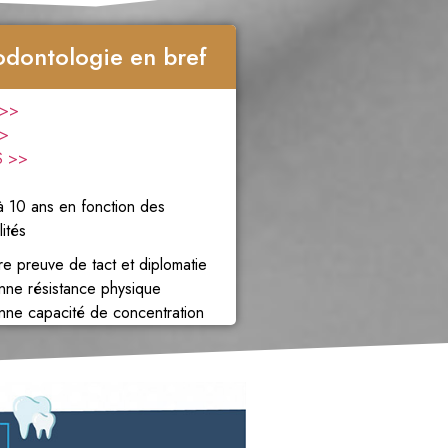
odontologie en bref
 >>
>>
S >>
 10 ans en fonction des
lités
re preuve de tact et diplomatie
nne résistance physique
nne capacité de concentration