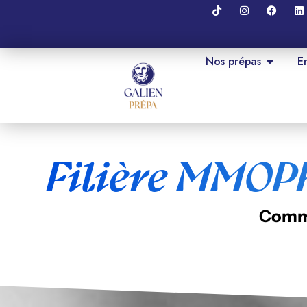
Nos prépas
E
Filière MMOPK
Comme