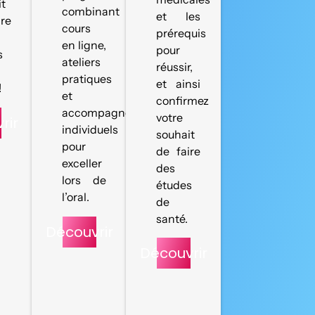
it
combinant
et les
ire
cours
prérequis
en ligne,
pour
s
ateliers
réussir,
pratiques
et ainsi
!
et
confirmez
accompagnements
votre
rir
individuels
souhait
pour
de faire
exceller
des
lors de
études
l’oral.
de
santé.
Découvrir
Découvrir