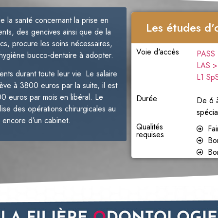
de la santé concernant la prise en
Les études d'
nts, des gencives ainsi que de la
tics, procure les soins nécessaires,
Voie d'accès
PASS
l’hygiène bucco-dentaire à adopter.
LAS 
ients durant toute leur vie. Le salaire
L1 Sp
ève à 3800 euros par la suite, il est
00 euros par mois en libéral. Le
Durée
De 6 à
alise des opérations chirurgicales au
spécia
u encore d’un cabinet.
Qualités
Fai
requises
Bo
Bo