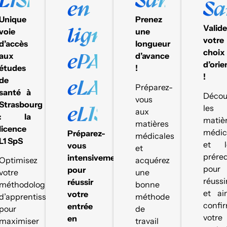
en
Sa
Unique
Prenez
ligne
Valid
voie
une
votre
d’accès
longueur
choix
ePASS,
aux
d’avance
d’orie
études
!
!
de
eLAS,
Préparez-
santé à
Décou
vous
Strasbourg
eL1SpS
les
aux
: la
matiè
matières
licence
médic
Préparez-
médicales
L1 SpS
et l
vous
et
prére
intensivement
Optimisez
acquérez
pour
pour
votre
une
réussi
réussir
méthodologie
bonne
et ai
votre
d’apprentissage
méthode
confi
entrée
pour
de
votre
en
maximiser
travail