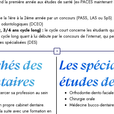
d la première année aux études de santé (ex-PACES maintenant 
 la 1ère à la 2ème année par un concours (PASS, LAS ou SpS).
 odontologiques (DCEO)
t, 3/4 ans cycle long) :
le cycle court concerne les étudiants qui s
 cycle long quant à lui débute par le concours de l’internat, qui p
des spécialisées (DES)
hés des
Les spéci
taires
études de
xercer sa profession au sein
Orthodontie-dento-faciale
Chirurgie orale
n propre cabinet dentaire.
Médecine bucco-dentaire
 la suite avec une formation en