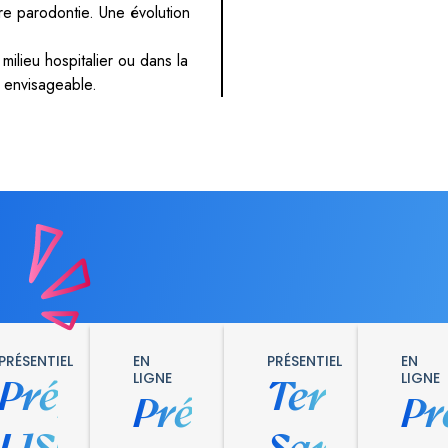
re parodontie. Une évolution
ilieu hospitalier ou dans la
t envisageable.
PRÉSENTIEL
EN
PRÉSENTIEL
EN
LIGNE
LIGNE
Prépa
Terminal
Prépa
Pr
L1SPS
Santé