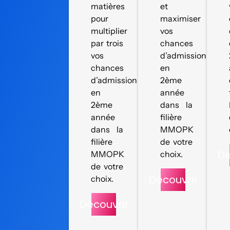
matières
et
pour
maximiser
multiplier
vos
par trois
chances
vos
d’admission
chances
en
d’admission
2ème
en
année
2ème
dans la
année
filière
dans la
MMOPK
filière
de votre
Dé
MMOPK
choix.
de votre
Découvrir
choix.
Découvrir