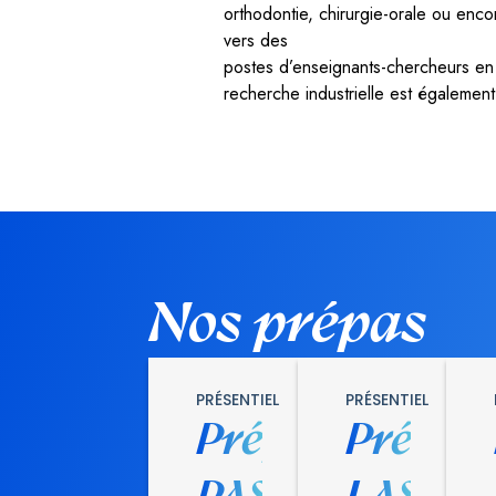
orthodontie, chirurgie-orale ou enco
vers des
postes d’enseignants-chercheurs en m
recherche industrielle est égalemen
Nos prépas
PRÉSENTIEL
PRÉSENTIEL
Prépa
Prépa
PASS
LAS