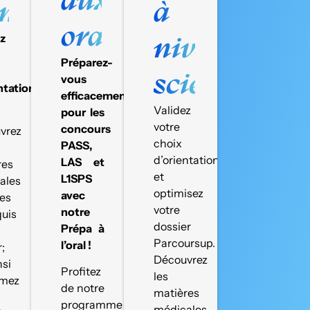
nté
à
oraux
ez
niveau
Préparez-
scientifique
vous
ntation
efficacement
Validez
pour les
votre
concours
vrez
choix
PASS,
d’orientation
LAS et
res
et
L1SPS
ales
optimisez
avec
es
votre
notre
quis
dossier
Prépa à
Parcoursup.
l’oral !
r;
Découvrez
nsi
Profitez
les
rmez
de notre
matières
programme
médicales