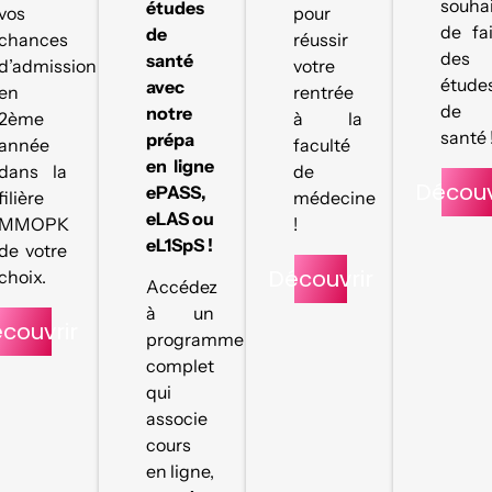
souha
études
vos
pour
de fa
de
chances
réussir
des
santé
d’admission
votre
étude
avec
en
rentrée
de
notre
2ème
à la
santé 
prépa
année
faculté
en ligne
dans la
de
Découv
ePASS,
filière
médecine
eLAS ou
MMOPK
!
eL1SpS !
de votre
Découvrir
choix.
Accédez
à un
couvrir
programme
complet
qui
associe
cours
en ligne,