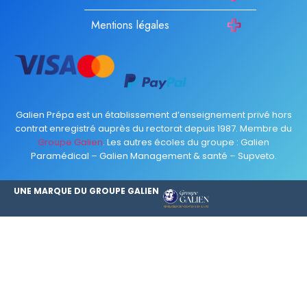
Mentions légales
Galien Prépa est un établissement d’enseignement privé hors
contrat enregistré auprès du rectorat depuis 1987. Membre du
Groupe Galien
. Les autres écoles du groupe :
Galien
Paramédical
–
Galien Management & santé
–
Supveto
.
UNE MARQUE DU GROUPE GALIEN