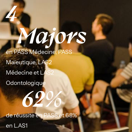
4
Majors
en PASS Médecine, PASS
Maïeutique, LAS2
Médecine et LAS2
Odontologique
62
%
de réussite en PASS et 68%
en L.AS1