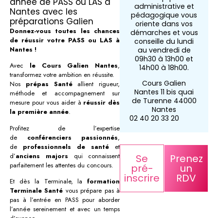
année de PASS ou LAS à
administrative et
Nantes avec les
pédagogique vous
préparations Galien
oriente dans vos
Donnez-vous toutes les chances
démarches et vous
de réussir votre PASS ou LAS à
conseille du lundi
Nantes !
au vendredi de
09h30 à 13h00 et
Avec
le Cours Galien Nantes
,
14h00 à 18h00.
transformez votre ambition en réussite.
Cours Galien
Nos
prépas Santé
allient rigueur,
Nantes 11 bis quai
méthode et accompagnement sur
de Turenne 44000
mesure pour vous aider à
réussir dès
Nantes
la première année
.
02 40 20 33 20
Profitez de l’expertise
de
conférenciers passionnés
,
de
professionnels de santé
et
d’
anciens majors
qui connaissent
Se
Prenez
parfaitement les attentes du concours.
pré-
un
inscrire
RDV
Et dès la Terminale, la
formation
Terminale Santé
vous prépare pas à
pas à l’entrée en PASS pour aborder
l’année sereinement et avec un temps