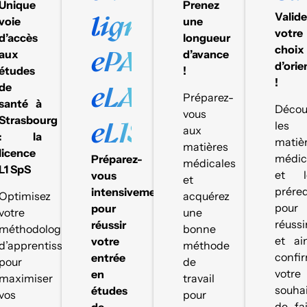
Unique
Prenez
ligne
Valid
voie
une
votre
d’accès
longueur
choix
ePASS,
aux
d’avance
d’orie
études
!
!
de
eLAS,
Préparez-
santé à
Décou
vous
Strasbourg
eL1SpS
les
aux
: la
matiè
matières
licence
médic
Préparez-
médicales
L1 SpS
et l
vous
et
prére
intensivement
Optimisez
acquérez
pour
pour
votre
une
réussi
réussir
méthodologie
bonne
et ai
votre
d’apprentissage
méthode
confi
entrée
pour
de
votre
en
maximiser
travail
souha
études
vos
pour
de fa