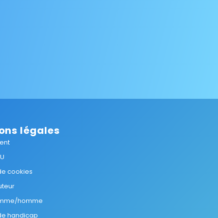
ons légales
ent
GU
 de cookies
uteur
femme/homme
 de handicap