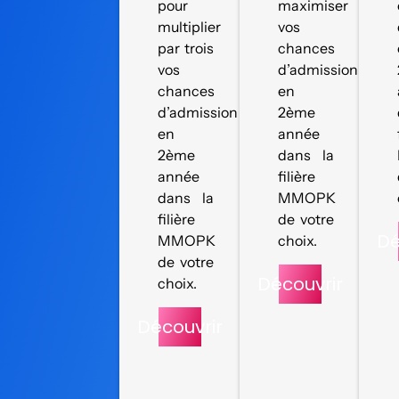
pour
maximiser
multiplier
vos
par trois
chances
vos
d’admission
chances
en
d’admission
2ème
en
année
2ème
dans la
année
filière
dans la
MMOPK
filière
de votre
Dé
MMOPK
choix.
de votre
Découvrir
choix.
Découvrir