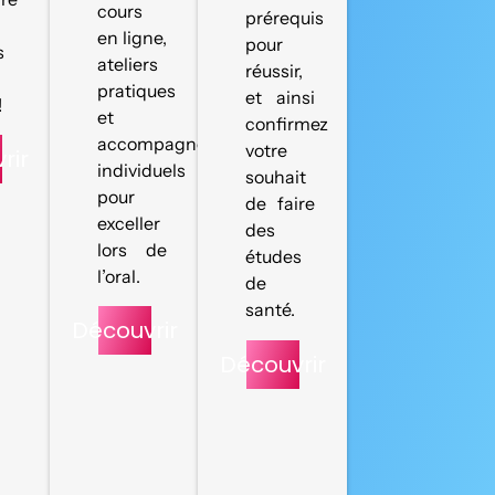
cours
prérequis
en ligne,
pour
s
ateliers
réussir,
pratiques
et ainsi
!
et
confirmez
accompagnements
votre
rir
individuels
souhait
pour
de faire
exceller
des
lors de
études
l’oral.
de
santé.
Découvrir
Découvrir