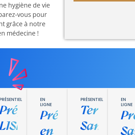
nne hygiène de vie
éparez-vous pour
nt grâce à notre
en médecine !
PRÉSENTIEL
EN
PRÉSENTIEL
EN
LIGNE
LIGNE
Prépa
Terminal
Prépa
Pr
L1SPS
Santé
en
Sa