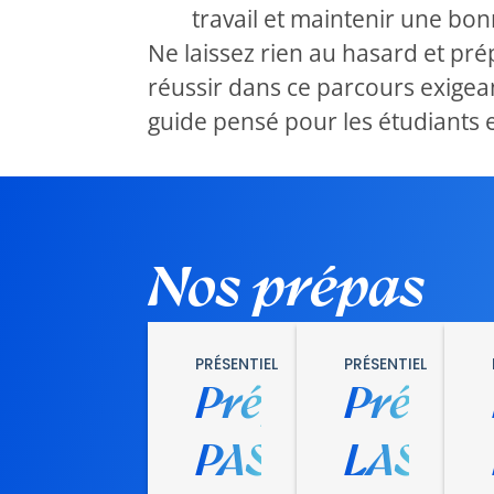
travail et maintenir une bo
Ne laissez rien au hasard et pr
réussir dans ce parcours exigea
guide pensé pour les étudiants 
Nos prépas
PRÉSENTIEL
PRÉSENTIEL
Prépa
Prépa
PASS
LAS