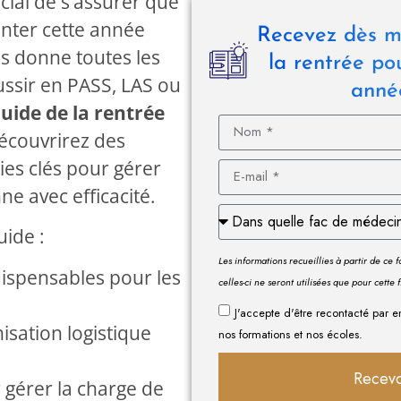
ucial de s’assurer que
onter cette année
Recevez dès m
s donne toutes les
la rentrée po
ussir en PASS, LAS ou
anné
uide de la rentrée
découvrirez des
ies clés pour gérer
ne avec efficacité.
uide :
Les informations recueillies à partir de ce
dispensables pour les
celles-ci ne seront utilisées que pour cette 
J'accepte d'être recontacté par e
isation logistique
nos formations et nos écoles.
Recevo
gérer la charge de