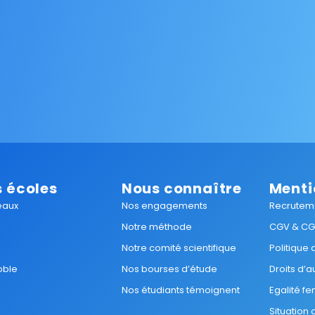
 écoles
Nous connaître
Menti
eaux
Nos engagements
Recrutem
Notre méthode
CGV & C
Notre comité scientifique
Politique
oble
Nos bourses d’étude
Droits d’a
Nos étudiants témoignent
Egalité 
Situation