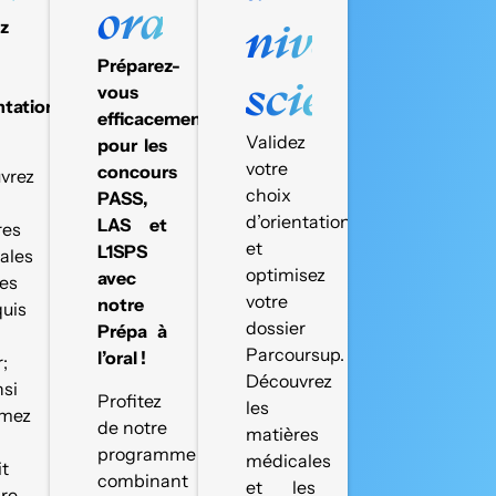
oraux
ez
niveau
Préparez-
scientifique
vous
ntation
efficacement
Validez
pour les
votre
concours
vrez
choix
PASS,
d’orientation
LAS et
res
et
L1SPS
ales
optimisez
avec
es
votre
notre
quis
dossier
Prépa à
Parcoursup.
l’oral !
r;
Découvrez
nsi
Profitez
les
rmez
de notre
matières
programme
médicales
it
combinant
et les
ire