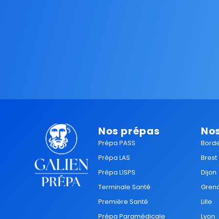
Nos prépas
Nos
Prépa PASS
Bord
Prépa LAS
Brest
Prépa L1SPS
Dijon
Terminale Santé
Gren
Première Santé
Lille
Prépa Paramédicale
Lyon