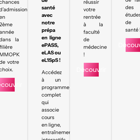
de
chances
réussir
des
santé
d’admission
votre
étude
avec
en
rentrée
de
notre
2ème
à la
santé 
prépa
année
faculté
en ligne
dans la
de
Découv
ePASS,
filière
médecine
eLAS ou
MMOPK
!
eL1SpS !
de votre
Découvrir
choix.
Accédez
à un
couvrir
programme
complet
qui
associe
cours
en ligne,
entraînements
interactifs