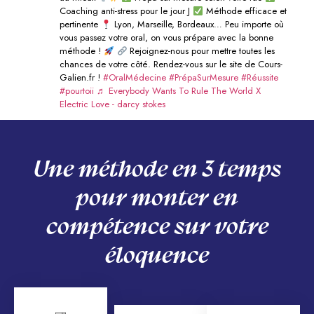
Coaching anti-stress pour le jour J
Méthode efficace et
pertinente
Lyon, Marseille, Bordeaux… Peu importe où
vous passez votre oral, on vous prépare avec la bonne
méthode !
Rejoignez-nous pour mettre toutes les
chances de votre côté. Rendez-vous sur le site de Cours-
Galien.fr !
#OralMédecine
#PrépaSurMesure
#Réussite
#pourtoii
♬ Everybody Wants To Rule The World X
Electric Love - darcy stokes
Une méthode en 3 temps
pour monter en
compétence sur votre
éloquence