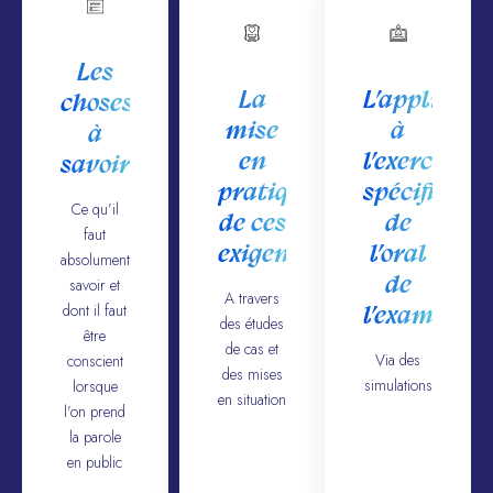
Les
La
L’applicati
choses
mise
à
à
en
l’exercice
savoir
pratique
spécifique
Ce qu’il
de ces
de
faut
exigences
l’oral
absolument
de
savoir et
A travers
dont il faut
l’examen
des études
être
de cas et
Via des
conscient
des mises
simulations
lorsque
en situation
l’on prend
la parole
en public