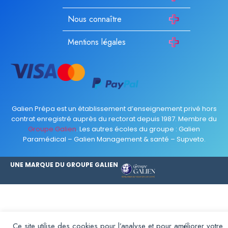
Nous connaître
Mentions légales
Galien Prépa est un établissement d’enseignement privé hors
contrat enregistré auprès du rectorat depuis 1987. Membre du
Groupe Galien
. Les autres écoles du groupe :
Galien
Paramédical
–
Galien Management & santé
–
Supveto
.
UNE MARQUE DU GROUPE GALIEN
Ce site utilise des cookies pour l’analyse et pour améliorer votre