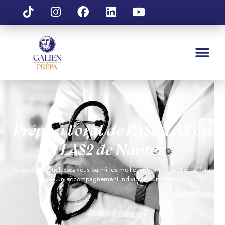
Prépa à l’oral de PASS, LAS ou
LAS2 de Nantes
Sortez du lot et classez-vous parmi les meilleurs ! La
préparation
à l’oral,
avec un accompagnement individuel
sur-mesure
!