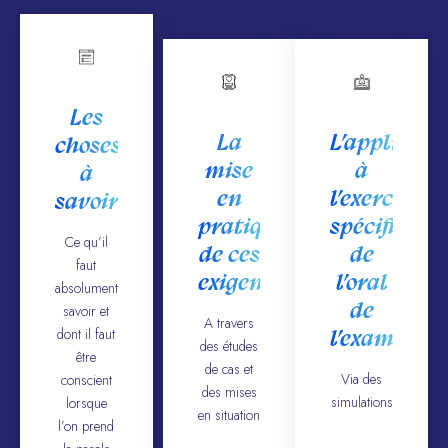
Les
La
L’applicati
choses
mise
à
à
en
l’exercice
savoir
pratique
spécifique
Ce qu’il
de ces
de
faut
exigences
l’oral
absolument
de
savoir et
A travers
dont il faut
l’examen
des études
être
de cas et
Via des
conscient
des mises
simulations
lorsque
en situation
l’on prend