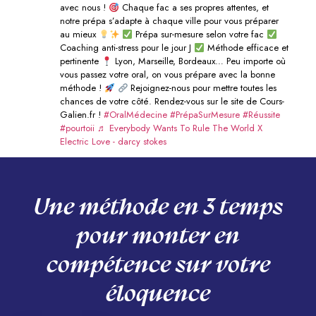
avec nous !
Chaque fac a ses propres attentes, et
notre prépa s’adapte à chaque ville pour vous préparer
au mieux
Prépa sur-mesure selon votre fac
Coaching anti-stress pour le jour J
Méthode efficace et
pertinente
Lyon, Marseille, Bordeaux… Peu importe où
vous passez votre oral, on vous prépare avec la bonne
méthode !
Rejoignez-nous pour mettre toutes les
chances de votre côté. Rendez-vous sur le site de Cours-
Galien.fr !
#OralMédecine
#PrépaSurMesure
#Réussite
#pourtoii
♬ Everybody Wants To Rule The World X
Electric Love - darcy stokes
Une méthode en 3 temps
pour monter en
compétence sur votre
éloquence