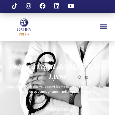
Prépa à l’oral de PASS, LAS à
Lyon
Sortez du lot et classez-vous parmi les meilleurs ! La
préparation
à l’oral,
avec un accompagnement individuel
sur-mesure
!