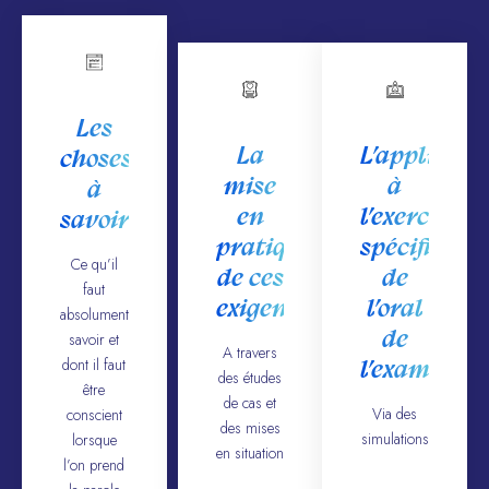
Les
La
L’applicati
choses
mise
à
à
en
l’exercice
savoir
pratique
spécifique
Ce qu’il
de ces
de
faut
exigences
l’oral
absolument
de
savoir et
A travers
dont il faut
l’examen
des études
être
de cas et
Via des
conscient
des mises
simulations
lorsque
en situation
l’on prend