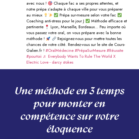
avec nous !
Chaque fac a ses propres attentes, et
notre prépa s’adapte à chaque ville pour vous préparer
au mieux
Prépa sur-mesure selon votre fac
Coaching anti-stress pour le jour J
Méthode efficace et
pertinente
Lyon, Marseille, Bordeaux… Peu importe où
vous passez votre oral, on vous prépare avec la bonne
méthode !
Rejoignez-nous pour mettre toutes les
chances de votre côté. Rendez-vous sur le site de Cours-
Galien.fr !
#OralMédecine
#PrépaSurMesure
#Réussite
#pourtoii
♬ Everybody Wants To Rule The World X
Electric Love - darcy stokes
Une méthode en 3 temps
pour monter en
compétence sur votre
éloquence