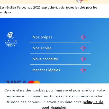
Les résultats Parcoursup 2023 approchent, voici toutes les clés pour les
analyser.
Nos prépas
Nos écoles
Nous connaître
Mentions légales
Ce site utilise des cookies pour l’analyse et pour améliorer votre
expérience. En cliquant sur Accepter, vous consentez à notre
utilisation des cookies. En savoir plus dans notre
politique de
Galien Prépa est un établissement d’enseignement privé hors
contrat enregistré auprès du rectorat depuis 1987. Membre du
confidentialité
.