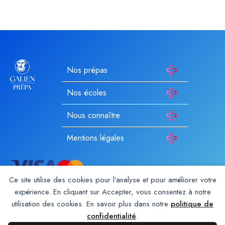
Nos prépas
Nos écoles
Nous connaître
Mentions légales
Ce site utilise des cookies pour l’analyse et pour améliorer votre
expérience. En cliquant sur Accepter, vous consentez à notre
utilisation des cookies. En savoir plus dans notre
politique de
Galien Prépa est un établissement d’enseignement privé hors
contrat enregistré auprès du rectorat depuis 1987. Membre du
confidentialité
.
Groupe Galien
. Les autres écoles du groupe :
Galien