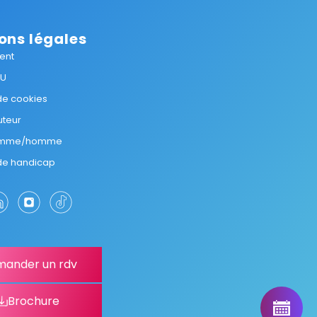
ons légales
ent
GU
 de cookies
uteur
femme/homme
 de handicap
ander un rdv
Brochure