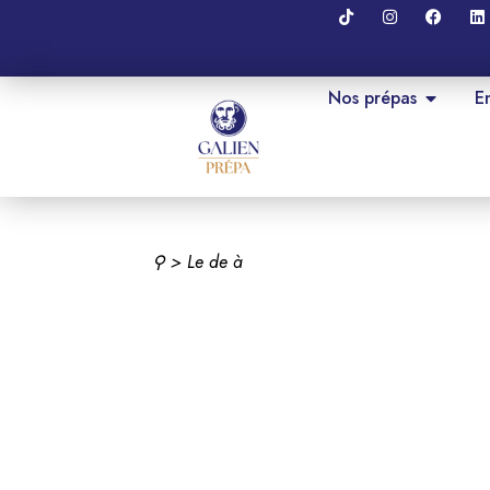
Nos prépas
E
⚲
> Le
de
à