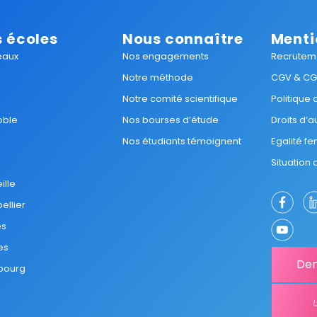
 écoles
Nous connaître
Menti
eaux
Nos engagements
Recrutem
Notre méthode
CGV & C
Notre comité scientifique
Politique
oble
Nos bourses d’étude
Droits d’a
Nos étudiants témoignent
Egalité 
Situation
ille
ellier
es
es
Dem
bourg