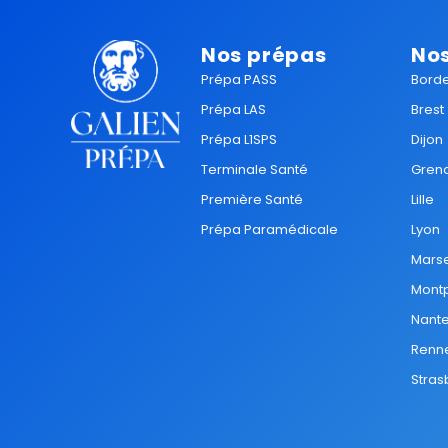
Nos prépas
Nos
Prépa PASS
Bord
Prépa LAS
Brest
Prépa L1SPS
Dijon
Terminale Santé
Gren
Première Santé
Lille
Prépa Paramédicale
Lyon
Marse
Montp
Nant
Renn
Stras