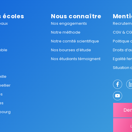
 écoles
Nous connaître
Menti
eaux
Nos engagements
Recrutem
Notre méthode
CGV & C
Notre comité scientifique
Politique
oble
Nos bourses d’étude
Droits d’a
Nos étudiants témoignent
Egalité 
Situation
ille
ellier
es
es
Dem
bourg