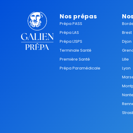
Nos prépas
Nos
Prépa PASS
Bord
Prépa LAS
Brest
Prépa L1SPS
Dijon
Terminale Santé
Gren
Première Santé
Lille
Prépa Paramédicale
Lyon
Marse
Montp
Nant
Renn
Stras