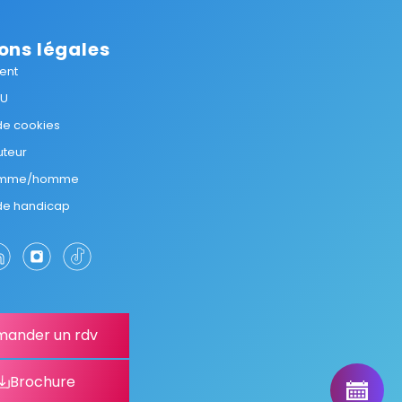
ons légales
ent
GU
 de cookies
uteur
femme/homme
 de handicap
ander un rdv
Brochure