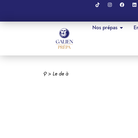
Nos prépas
E
⚲
> Le
de
à