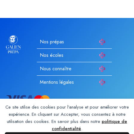
Nos prépas
Nos écoles
Nous connaître
Mentions légales
Ce site utilise des cookies pour l’analyse et pour améliorer votre
expérience. En cliquant sur Accepter, vous consentez à notre
utilisation des cookies. En savoir plus dans notre
politique de
Galien Prépa est un établissement d’enseignement privé hors
contrat enregistré auprès du rectorat depuis 1987. Membre du
confidentialité
.
Groupe Galien
. Les autres écoles du groupe :
Galien