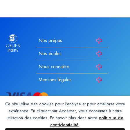
Nos prépas
Nos écoles
Nous connaître
Mentions légales
Ce site utilise des cookies pour l’analyse et pour améliorer votre
expérience. En cliquant sur Accepter, vous consentez à notre
utilisation des cookies. En savoir plus dans notre
politique de
Galien Prépa est un établissement d’enseignement privé hors
contrat enregistré auprès du rectorat depuis 1987. Membre du
confidentialité
.
Groupe Galien
. Les autres écoles du groupe :
Galien