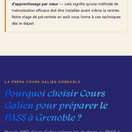
d'apprentissage par cœur
— cela signifie qu'une méthode de
mémorisation efficace doit être installée avant même la rentrée.
Notre stage de pré-rentrée en août vous forme à ces techniques
dès le départ.
LA PRÉPA COURS GALIEN GRENOBLE
Pourquoi choisir Cours
Galien pour préparer le
PASS à Grenoble ?
Depuis 1987, Cours Galien prépare les étudiants au PASS à