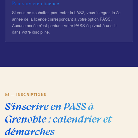
Poursuivre en licence
Si vous ne souhaitez pas tenter la LAS2, vous intégrez la 2e
année de la licence correspondant à votre option PASS.
Aucune année n'est perdue : votre PASS équivaut à une L1
dans votre discipline.
05 — INSCRIPTIONS
S'inscrire en PASS à
Grenoble : calendrier et
démarches