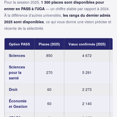
Pour la session 2025,
1 300 places sont disponibles pour
entrer en PASS à l'UGA
— un chiffre stable par rapport à 2024.
À la différence d'autres universités,
les rangs du dernier admis
2025 sont disponibles
, ce qui vous donne une vision précise et
récente de la sélectivité.
Option PASS
Places (2025)
Vœux confirmés (2025)
R
Sciences
850
4 672
Sciences
pour la
270
5 291
santé
Droit
60
2 273
Économie
60
2 140
et Gestion