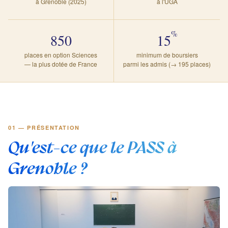
à Grenoble (2025)
à l'UGA
%
850
15
places en option Sciences
minimum de boursiers
— la plus dotée de France
parmi les admis (→ 195 places)
01 — PRÉSENTATION
Qu'est-ce que le PASS à
Grenoble ?