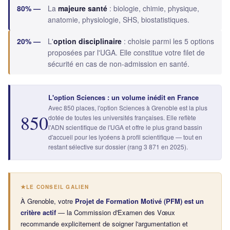
80% —
La
majeure santé
: biologie, chimie, physique,
anatomie, physiologie, SHS, biostatistiques.
20% —
L'
option disciplinaire
: choisie parmi les 5 options
proposées par l'UGA. Elle constitue votre filet de
sécurité en cas de non-admission en santé.
L'option Sciences : un volume inédit en France
Avec 850 places, l'option Sciences à Grenoble est la plus
850
dotée de toutes les universités françaises. Elle reflète
l'ADN scientifique de l'UGA et offre le plus grand bassin
d'accueil pour les lycéens à profil scientifique — tout en
restant sélective sur dossier (rang 3 871 en 2025).
LE CONSEIL GALIEN
À Grenoble, votre
Projet de Formation Motivé (PFM) est un
critère actif
— la Commission d'Examen des Vœux
recommande explicitement de soigner l'argumentation et