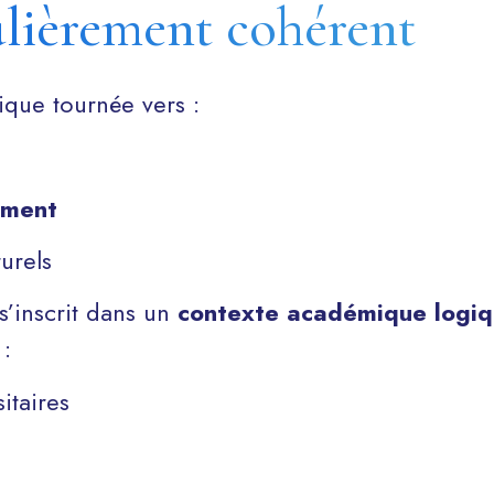
ulièrement cohérent
fique tournée vers :
ement
turels
s’inscrit dans un
contexte académique logiq
 :
itaires