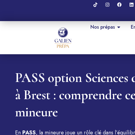
Nos prépas
E
PASS option Sciences d
à Brest : comprendre ce
mineure
En
PASS
, la mineure joue un rôle clé dans l’équili