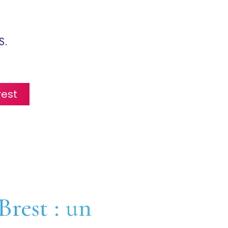
S.
rest
Brest : un