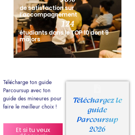
de satisfaction sur
l’accompagnement
124
étudiants dans le TOP 10 dont 9
majors
Télécharge ton guide
Parcoursup avec ton
guide des mineures pour
Téléchargez le
faire le meilleur choix !
guide
Parcoursup
2026
Et si tu veux