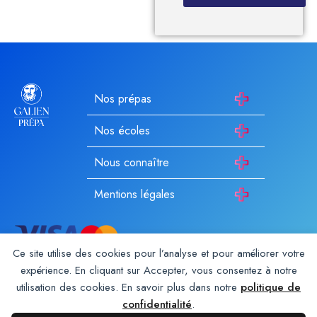
Nos prépas
Nos écoles
Nous connaître
Mentions légales
Ce site utilise des cookies pour l’analyse et pour améliorer votre
expérience. En cliquant sur Accepter, vous consentez à notre
utilisation des cookies. En savoir plus dans notre
politique de
Galien Prépa est un établissement d’enseignement privé hors
contrat enregistré auprès du rectorat depuis 1987. Membre du
confidentialité
.
Groupe Galien
. Les autres écoles du groupe :
Galien