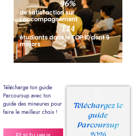
96
%
de satisfaction sur
l’accompagnement
124
étudiants dans le TOP 10 dont 9
majors
Télécharge ton guide
Parcoursup avec ton
guide des mineures pour
Téléchargez le
faire le meilleur choix !
guide
Parcoursup
2026
Et si tu veux