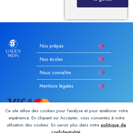
Nos prépas
Nos écoles
Nous connaître
Mentions légales
Ce site utilise des cookies pour l’analyse et pour améliorer votre
expérience. En cliquant sur Accepter, vous consentez à notre
utilisation des cookies. En savoir plus dans notre
politique de
Galien Prépa est un établissement d’enseignement privé hors
contrat enregistré auprès du rectorat depuis 1987. Membre du
confidentialité
.