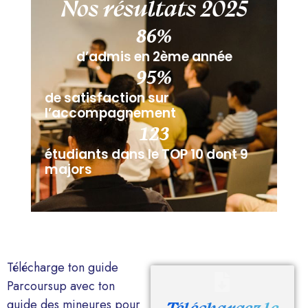
Nos résultats 2025
87
%
d’admis en 2ème année
96
%
de satisfaction sur
l’accompagnement
124
étudiants dans le TOP 10 dont 9
majors
Télécharge ton guide
Parcoursup avec ton
guide des mineures pour