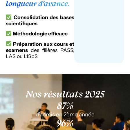
longueur d’avance.
Consolidation des bases
scientifiques
Méthodologie efficace
Préparation aux cours et
examens
des filières PASS,
LAS ou L1SpS
Nos résultats 2025
87
%
d’admis en 2ème année
96
%