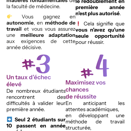
matières fondamentales
de
le redoublement en
la faculté de médecine.
première année
n’est plus autorisé
.
Vous gagnez en
autonomie
, en
méthode de
Cela signifie que
travail
et vous vous assurez
vous n’avez qu’une
une
meilleure adaptation
seule opportunité
aux exigences de cette
pour réussir.
année décisive.
Un taux d’échec
Maximisez vos
élevé
chances
De nombreux étudiants
de réussite
rencontrent des
difficultés à valider leur
En anticipant les
première année.
attentes académiques,
en développant une
Seul 2 étudiants sur
méthode de travail
10 passent en année
structurée,